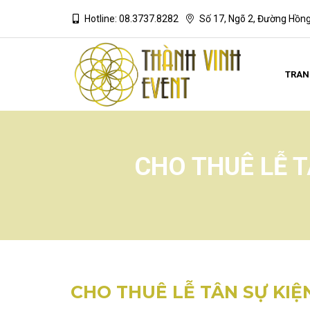
Hotline: 08.3737.8282
Số 17, Ngõ 2, Đường Hồn
TRAN
CHO THUÊ LỄ T
CHO THUÊ LỄ TÂN SỰ KIỆ