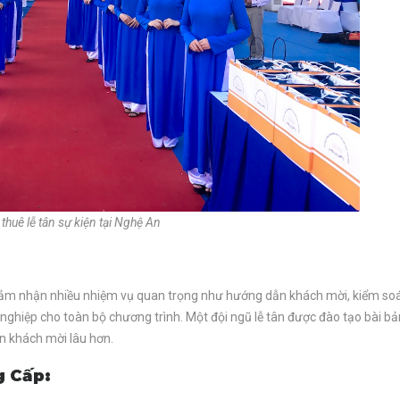
thuê lễ tân sự kiện tại Nghệ An
:
n đảm nhận nhiều nhiệm vụ quan trọng như hướng dẫn khách mời, kiểm so
nghiệp cho toàn bộ chương trình. Một đội ngũ lễ tân được đào tạo bài bả
ân khách mời lâu hơn.
g Cấp: