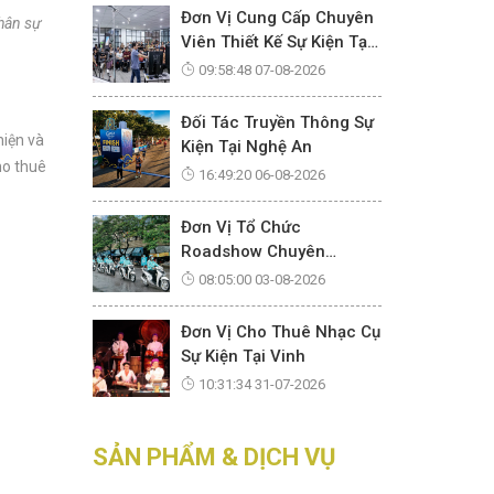
Đơn Vị Cung Cấp Chuyên
hân sự
Viên Thiết Kế Sự Kiện Tại
Nghệ An
09:58:48 07-08-2026
Đối Tác Truyền Thông Sự
hiện và
Kiện Tại Nghệ An
ho thuê
16:49:20 06-08-2026
Đơn Vị Tổ Chức
Roadshow Chuyên
Nghiệp Tại Vinh
08:05:00 03-08-2026
Đơn Vị Cho Thuê Nhạc Cụ
Sự Kiện Tại Vinh
10:31:34 31-07-2026
SẢN PHẨM & DỊCH VỤ