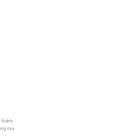
ự thành
rong mọi