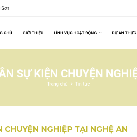
g Sơn
G CHỦ
GIỚI THIỆU
LĨNH VỰC HOẠT ĐỘNG
DỰ ÁN THỰC
ÂN SỰ KIỆN CHUYỆN NGHI
Trang chủ
Tin tức
N CHUYỆN NGHIỆP TẠI NGHỆ AN