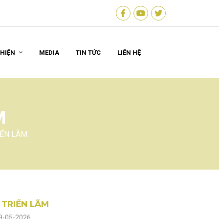
 HIỆN
MEDIA
TIN TỨC
LIÊN HỆ
M
IỂN LÃM
 TRIỂN LÃM
29-05-2026