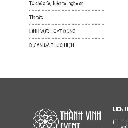
Tổ chức Sự kiện tại nghệ an
Tin tức
LĨNH VỰC HOẠT ĐỘNG
DỰ ÁN ĐÃ THỰC HIỆN
LIÊN 
Tổ 
chức