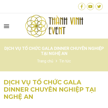
Menu mobile
DỊCH VỤ TỔ CHỨC GALA DINNER CHUYÊN NGHIỆP
TẠI NGHỆ AN
Trang chủ
Tin tức
DỊCH VỤ TỔ CHỨC GALA
DINNER CHUYÊN NGHIỆP TẠI
NGHỆ AN