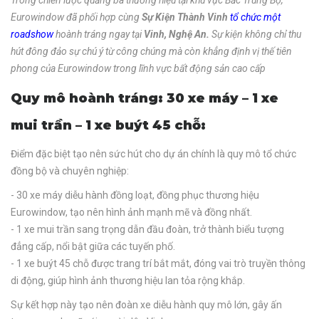
Eurowindow đã phối hợp cùng
Sự Kiện Thành Vinh
tổ chức một
roadshow
hoành tráng ngay tại
Vinh, Nghệ An.
Sự kiện không chỉ thu
hút đông đảo sự chú ý từ công chúng mà còn khẳng định vị thế tiên
phong của Eurowindow trong lĩnh vực bất động sản cao cấp
Quy mô hoành tráng: 30 xe máy – 1 xe
mui trần – 1 xe buýt 45 chỗ:
Điểm đặc biệt tạo nên sức hút cho dự án chính là quy mô tổ chức
đồng bộ và chuyên nghiệp:
- 30 xe máy diễu hành đồng loạt, đồng phục thương hiệu
Eurowindow, tạo nên hình ảnh mạnh mẽ và đồng nhất.
- 1 xe mui trần sang trọng dẫn đầu đoàn, trở thành biểu tượng
đẳng cấp, nổi bật giữa các tuyến phố.
- 1 xe buýt 45 chỗ được trang trí bắt mắt, đóng vai trò truyền thông
di động, giúp hình ảnh thương hiệu lan tỏa rộng khắp.
Sự kết hợp này tạo nên đoàn xe diễu hành quy mô lớn, gây ấn