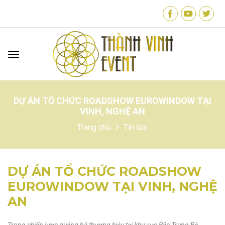
Menu mobile
DỰ ÁN TỔ CHỨC ROADSHOW EUROWINDOW TẠI
VINH, NGHỆ AN
Trang chủ
Tin tức
DỰ ÁN TỔ CHỨC ROADSHOW
EUROWINDOW TẠI VINH, NGHỆ
AN
Trong chiến lược quảng bá thương hiệu tại khu vực Bắc Trung Bộ,